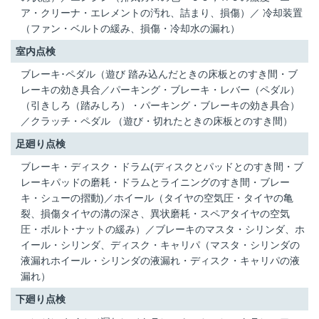
ア・クリーナ・エレメントの汚れ、詰まり、損傷）／ 冷却装置
（ファン・ベルトの緩み、損傷・冷却水の漏れ）
室内点検
ブレーキ･ペダル（遊び 踏み込んだときの床板とのすき間・ブ
レーキの効き具合／パーキング・ブレーキ・レバー（ペダル）
（引きしろ（踏みしろ）・パーキング・ブレーキの効き具合）
／クラッチ・ペダル （遊び・切れたときの床板とのすき間）
足廻り点検
ブレーキ・ディスク・ドラム(ディスクとパッドとのすき間・ブ
レーキパッドの磨耗・ドラムとライニングのすき間・ブレー
キ・シューの摺動)／ホイール（タイヤの空気圧・タイヤの亀
裂、損傷タイヤの溝の深さ、異状磨耗・スペアタイヤの空気
圧・ボルト･ナットの緩み）／ブレーキのマスタ・シリンダ、ホ
イール・シリンダ、ディスク・キャリパ（マスタ・シリンダの
液漏れホイール・シリンダの液漏れ・ディスク・キャリパの液
漏れ）
下廻り点検