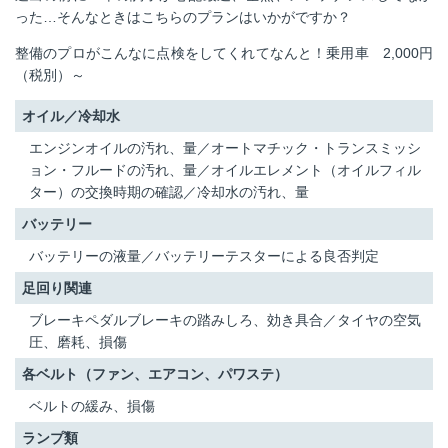
った…そんなときはこちらのプランはいかがですか？
整備のプロがこんなに点検をしてくれてなんと！乗用車 2,000円
（税別）～
オイル／冷却水
エンジンオイルの汚れ、量／オートマチック・トランスミッシ
ョン・フルードの汚れ、量／オイルエレメント（オイルフィル
ター）の交換時期の確認／冷却水の汚れ、量
バッテリー
バッテリーの液量／バッテリーテスターによる良否判定
足回り関連
ブレーキペダルブレーキの踏みしろ、効き具合／タイヤの空気
圧、磨耗、損傷
各ベルト（ファン、エアコン、パワステ）
ベルトの緩み、損傷
ランプ類