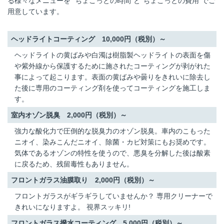
る様々なメニューを "ちょこっとの時間"と"ちょこっとの費用"でご
用意しています。
ヘッドライトコーティング 10,000円（税別）～
ヘッドライトの黄ばみや白濁は樹脂製ヘッドライトの表面を傷
や紫外線から保護するために施されたコーティングが剥がれた
事によって起こります。表面の黄ばみや曇りをきれいに除去し
た後に専用のコーティング剤を使ってコーティングを施工しま
す。
室内オゾン脱臭 2,000円（税別）～
強力な酸化力で圧倒的な脱臭力のオゾン脱臭。車内のこもった
ニオイ、染みこんだニオイ、除菌・カビ対策にもお奨めです。
気体であるオゾンの特性を使うので、悪臭を分解した後は酸素
に戻るため、残留毒性もありません。
フロントガラス油膜取り 2,000円（税別）～
フロントガラスがギラギラしていませんか？ 専用クリーナーで
きれいになりますよ。 視界スッキリ!
フロントガラス撥水コーティング 5,000円（税別）～