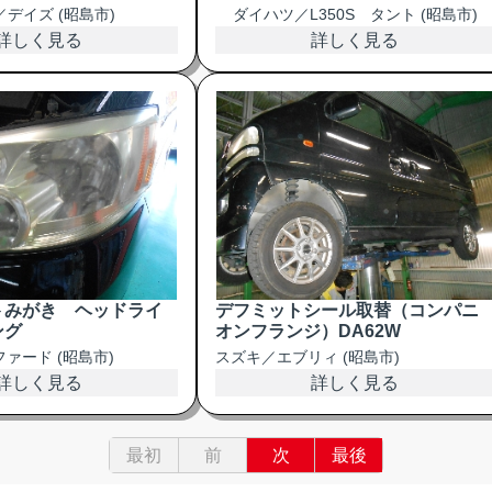
デイズ (昭島市)
ダイハツ／L350S タント (昭島市)
詳しく見る
詳しく見る
トみがき ヘッドライ
デフミットシール取替（コンパニ
ング
オンフランジ）DA62W
ァード (昭島市)
スズキ／エブリィ (昭島市)
詳しく見る
詳しく見る
最初
前
次
最後